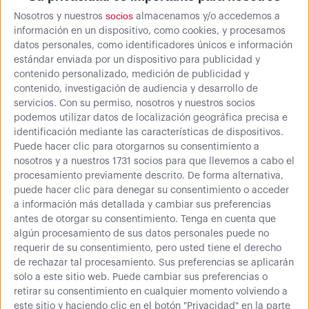
socios
Nosotros y nuestros
almacenamos y/o accedemos a
A partir de
46,07 €
información en un dispositivo, como cookies, y procesamos
datos personales, como identificadores únicos e información
estándar enviada por un dispositivo para publicidad y
Estantería metálica sin
contenido personalizado, medición de publicidad y
tornillos J200 Azul y
contenido, investigación de audiencia y desarrollo de
Naranja
servicios.
Con su permiso, nosotros y nuestros socios
Ideal para poner orden en
podemos utilizar datos de localización geográfica precisa e
garajes y trasteros
identificación mediante las características de dispositivos.
Puede hacer clic para otorgarnos su consentimiento a
nosotros y a nuestros 1731 socios para que llevemos a cabo el
procesamiento previamente descrito. De forma alternativa,
puede hacer clic para denegar su consentimiento o acceder
A partir de
a información más detallada y cambiar sus preferencias
44,63 €
antes de otorgar su consentimiento.
Tenga en cuenta que
algún procesamiento de sus datos personales puede no
Estantería metálica sin
requerir de su consentimiento, pero usted tiene el derecho
de rechazar tal procesamiento. Sus preferencias se aplicarán
tornillos J200 Gris
solo a este sitio web. Puede cambiar sus preferencias o
Ideal para poner orden en
retirar su consentimiento en cualquier momento volviendo a
garajes y trasteros
este sitio y haciendo clic en el botón "Privacidad" en la parte