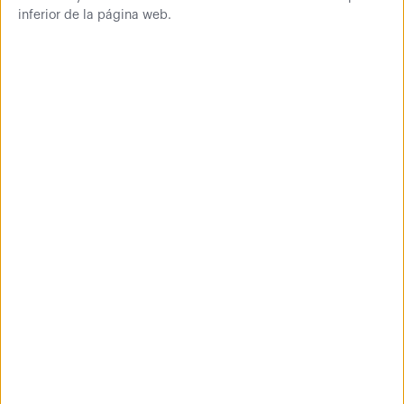
inferior de la página web.
A partir de
45,83 €
Estantería metálica sin
tornillos J200 Blanca
Ideal para poner orden en
garajes y trasteros
A partir de
101,63 €
Estantería metálica sin
tornillos J600 (Balda