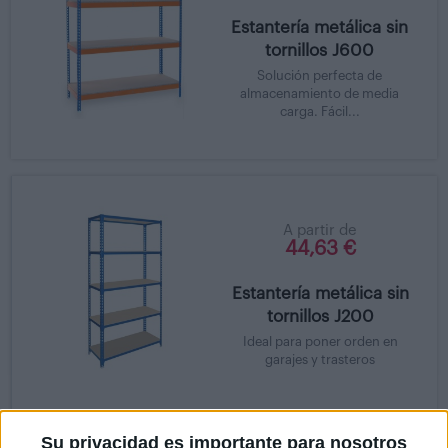
Estantería metálica sin
tornillos J600
Solución perfecta de
almacenamiento de media
carga. Fácil...
A partir de
44,63 €
Estantería metálica sin
tornillos J200
Ideal para poner orden en
garajes y trasteros
Su privacidad es importante para nosotros