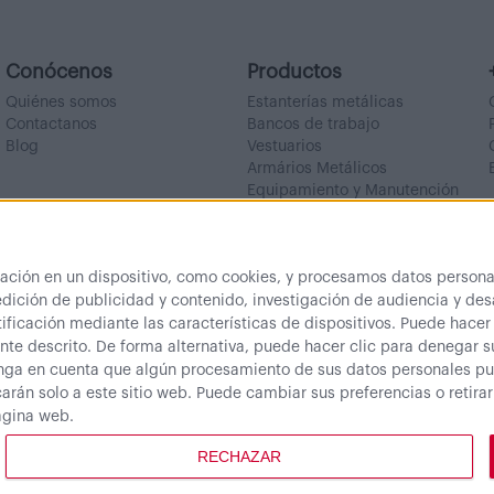
Conócenos
Productos
Quiénes somos
Estanterías metálicas
Contactanos
Bancos de trabajo
Blog
Vestuarios
Armários Metálicos
Equipamiento y Manutención
Outlet
ón en un dispositivo, como cookies, y procesamos datos personal
dición de publicidad y contenido, investigación de audiencia y desa
ificación mediante las características de dispositivos. Puede hacer
te descrito. De forma alternativa, puede hacer clic para denegar 
nga en cuenta que algún procesamiento de sus datos personales pue
arán solo a este sitio web. Puede cambiar sus preferencias o retira
página web.
© 2026 - RINODEPOT S.L. Expertos en soluciones de almacenamiento.
RECHAZAR