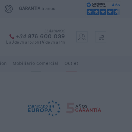
GARANTÍA
5 años
LLÁMANOS
+34
876 600 039
L
a
J
de 7h a 15:15h |
V
de 7h a 14h
ión
Mobiliario comercial
Outlet