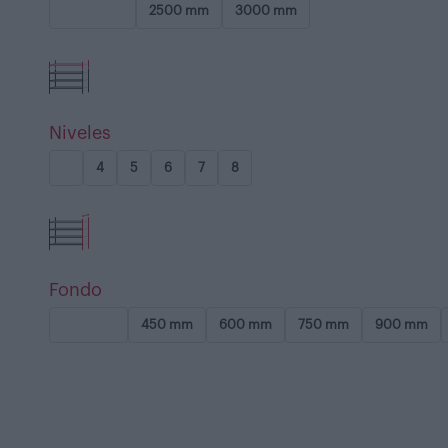
2000 mm
2500 mm
3000 mm
Niveles
3
4
5
6
7
8
Fondo
300 mm
450 mm
600 mm
750 mm
900 mm