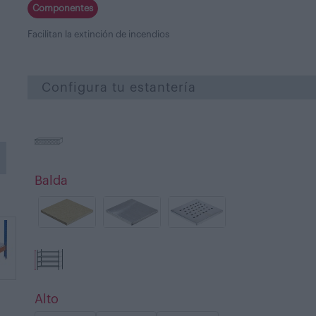
Componentes
Facilitan la extinción de incendios
Configura tu estantería
Balda
Alto