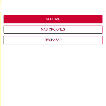
MI USUARIO
ACEPTAR
MÁS OPCIONES
CONÓCENOS
RECHAZAR
PRODUCTOS
+ INFO
© 2026 - RINODEPOT S.L. Expertos en soluciones de