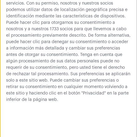
Taquilla metálica 4
servicios.
Con su permiso, nosotros y nuestros socios
puertas
podemos utilizar datos de localización geográfica precisa e
identificación mediante las características de dispositivos.
Sistema modular de taquillas
de 4 puertas metálicas...
Puede hacer clic para otorgarnos su consentimiento a
nosotros y a nuestros 1733 socios para que llevemos a cabo
el procesamiento previamente descrito. De forma alternativa,
puede hacer clic para denegar su consentimiento o acceder
a información más detallada y cambiar sus preferencias
antes de otorgar su consentimiento.
Tenga en cuenta que
A partir de
algún procesamiento de sus datos personales puede no
121,55 €
requerir de su consentimiento, pero usted tiene el derecho
de rechazar tal procesamiento. Sus preferencias se aplicarán
Taquilla metálica 5
solo a este sitio web. Puede cambiar sus preferencias o
puertas
retirar su consentimiento en cualquier momento volviendo a
este sitio y haciendo clic en el botón "Privacidad" en la parte
Sistema modular de taquillas
inferior de la página web.
de 5 puertas metálicas...