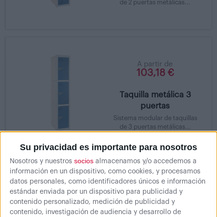
de 2 puertas metálicas...
A partir de
103,18 €
Taquilla metálica 3
puertas
Sistema modular de taquillas
de 3 puertas metálicas...
Su privacidad es importante para nosotros
socios
Nosotros y nuestros
almacenamos y/o accedemos a
información en un dispositivo, como cookies, y procesamos
datos personales, como identificadores únicos e información
A partir de
estándar enviada por un dispositivo para publicidad y
111,63 €
contenido personalizado, medición de publicidad y
contenido, investigación de audiencia y desarrollo de