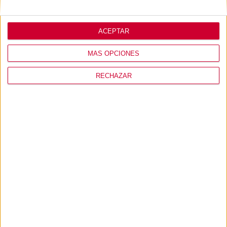
ACEPTAR
MÁS OPCIONES
Mostrando 1 - 9 de 9
RECHAZAR
Lo que opinan de
nosotros