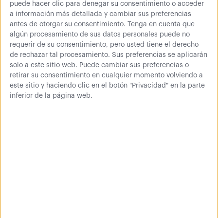
Naranja
puede hacer clic para denegar su consentimiento o acceder
a información más detallada y cambiar sus preferencias
Ideal para poner orden en
antes de otorgar su consentimiento.
Tenga en cuenta que
garajes y trasteros
algún procesamiento de sus datos personales puede no
requerir de su consentimiento, pero usted tiene el derecho
de rechazar tal procesamiento. Sus preferencias se aplicarán
solo a este sitio web. Puede cambiar sus preferencias o
retirar su consentimiento en cualquier momento volviendo a
A partir de
este sitio y haciendo clic en el botón "Privacidad" en la parte
44,63 €
inferior de la página web.
Estantería metálica sin
tornillos J200 Gris
Ideal para poner orden en
garajes y trasteros
A partir de
45,83 €