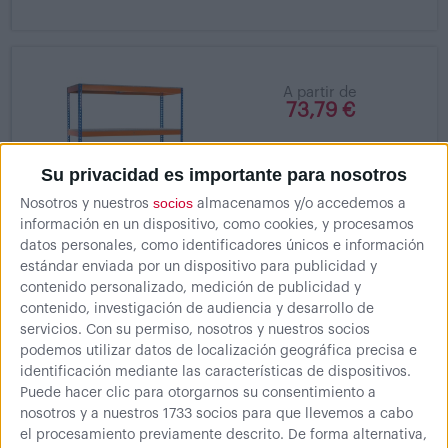
A partir de
73,79 €
Estantería metálica sin
Su privacidad es importante para nosotros
tornillos J600
socios
Nosotros y nuestros
almacenamos y/o accedemos a
Solución perfecta de
almacenamiento de media
información en un dispositivo, como cookies, y procesamos
carga. Fácil...
datos personales, como identificadores únicos e información
estándar enviada por un dispositivo para publicidad y
contenido personalizado, medición de publicidad y
contenido, investigación de audiencia y desarrollo de
servicios.
Con su permiso, nosotros y nuestros socios
A partir de
podemos utilizar datos de localización geográfica precisa e
46,07 €
identificación mediante las características de dispositivos.
Puede hacer clic para otorgarnos su consentimiento a
Estantería metálica sin
nosotros y a nuestros 1733 socios para que llevemos a cabo
tornillos J200 Azul y
el procesamiento previamente descrito. De forma alternativa,