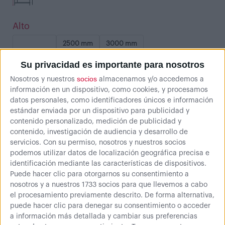
Alto
2000 mm
2500 mm
3000 mm
Su privacidad es importante para nosotros
socios
Nosotros y nuestros
almacenamos y/o accedemos a
información en un dispositivo, como cookies, y procesamos
datos personales, como identificadores únicos e información
estándar enviada por un dispositivo para publicidad y
Niveles
contenido personalizado, medición de publicidad y
3
4
5
6
7
8
contenido, investigación de audiencia y desarrollo de
servicios.
Con su permiso, nosotros y nuestros socios
podemos utilizar datos de localización geográfica precisa e
identificación mediante las características de dispositivos.
Puede hacer clic para otorgarnos su consentimiento a
nosotros y a nuestros 1733 socios para que llevemos a cabo
el procesamiento previamente descrito. De forma alternativa,
Balda
puede hacer clic para denegar su consentimiento o acceder
a información más detallada y cambiar sus preferencias