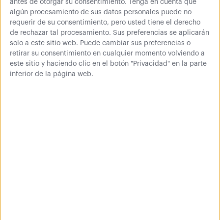
antes de otorgar su consentimiento.
Tenga en cuenta que
algún procesamiento de sus datos personales puede no
requerir de su consentimiento, pero usted tiene el derecho
de rechazar tal procesamiento. Sus preferencias se aplicarán
solo a este sitio web. Puede cambiar sus preferencias o
retirar su consentimiento en cualquier momento volviendo a
este sitio y haciendo clic en el botón "Privacidad" en la parte
Fondo
inferior de la página web.
300 mm
400 mm
500 mm
600 mm
00,00
€
Comprar
0 € (IVA inc.)
3 opiniones
Más información
Estantería Metálica muy
fácil de montar
, perfecta para