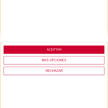
ACEPTAR
¡Importante!
Distancia entre el suelo y el primer nivel <200
MÁS OPCIONES
mm
RECHAZAR