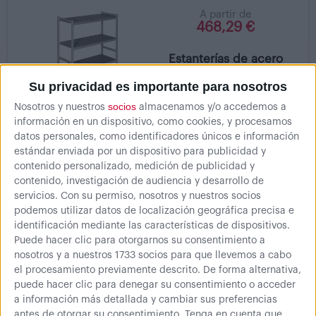
A partir de
468,29 €
Estanterías de acero
inoxidable
Su privacidad es importante para nosotros
Estanterías de acero
inoxidable con estantes
socios
Nosotros y nuestros
almacenamos y/o accedemos a
modulares...
información en un dispositivo, como cookies, y procesamos
datos personales, como identificadores únicos e información
estándar enviada por un dispositivo para publicidad y
contenido personalizado, medición de publicidad y
contenido, investigación de audiencia y desarrollo de
Mostrando 1 - 1 de 1
servicios.
Con su permiso, nosotros y nuestros socios
podemos utilizar datos de localización geográfica precisa e
identificación mediante las características de dispositivos.
Puede hacer clic para otorgarnos su consentimiento a
nosotros y a nuestros 1733 socios para que llevemos a cabo
el procesamiento previamente descrito. De forma alternativa,
puede hacer clic para denegar su consentimiento o acceder
a información más detallada y cambiar sus preferencias
antes de otorgar su consentimiento.
Tenga en cuenta que