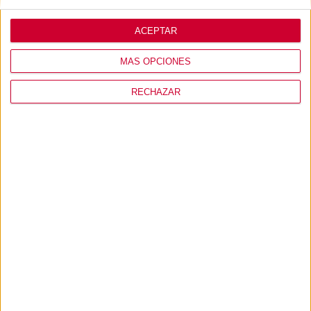
MI USUARIO
ACEPTAR
CONÓCENOS
MÁS OPCIONES
RECHAZAR
PRODUCTOS
+ INFO
© 2026 - RINODEPOT S.L. Expertos en soluciones de
almacenamiento.