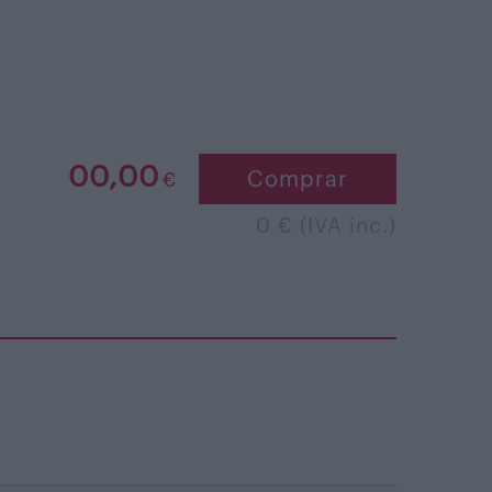
00,00
Comprar
€
0 € (IVA inc.)