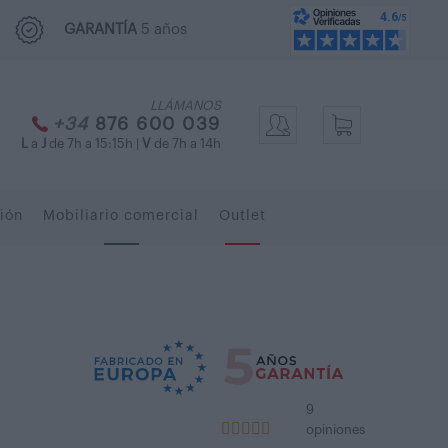
GARANTÍA
5 años
LLÁMANOS
+34
876 600 039
L
a
J
de 7h a 15:15h |
V
de 7h a 14h
ión
Mobiliario comercial
Outlet
9
opiniones