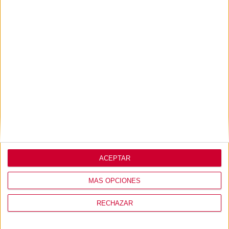
en contacto con nosotros a través del chat de esta misma
web o llámanos.
Lo que opinan de
nosotros
ACEPTAR
MÁS OPCIONES
RECHAZAR