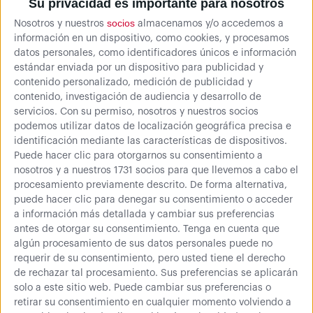
Su privacidad es importante para nosotros
94,84 €
socios
Nosotros y nuestros
almacenamos y/o accedemos a
información en un dispositivo, como cookies, y procesamos
Banco de trabajo con
datos personales, como identificadores únicos e información
estantes y reposapiés
estándar enviada por un dispositivo para publicidad y
Más espacio de trabajo y
contenido personalizado, medición de publicidad y
comodidad
contenido, investigación de audiencia y desarrollo de
servicios.
Con su permiso, nosotros y nuestros socios
podemos utilizar datos de localización geográfica precisa e
identificación mediante las características de dispositivos.
Puede hacer clic para otorgarnos su consentimiento a
nosotros y a nuestros 1731 socios para que llevemos a cabo el
A partir de
procesamiento previamente descrito. De forma alternativa,
116,25 €
puede hacer clic para denegar su consentimiento o acceder
a información más detallada y cambiar sus preferencias
Banco de trabajo con
antes de otorgar su consentimiento.
Tenga en cuenta que
estantes
algún procesamiento de sus datos personales puede no
Gran capacidad de
requerir de su consentimiento, pero usted tiene el derecho
almacenamiento extra
de rechazar tal procesamiento. Sus preferencias se aplicarán
solo a este sitio web. Puede cambiar sus preferencias o
retirar su consentimiento en cualquier momento volviendo a