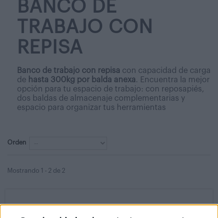
BANCO DE
TRABAJO CON
REPISA
Banco de trabajo con repisa
con capacidad de carga
de
hasta 300kg por balda anexa
. Encuentra la mejor
opción para tu espacio de trabajo: con reposapiés,
dos baldas de almacenaje complementarias y
espacio para organizar tus herramientas
Orden
Mostrando 1 - 2 de 2
A partir de