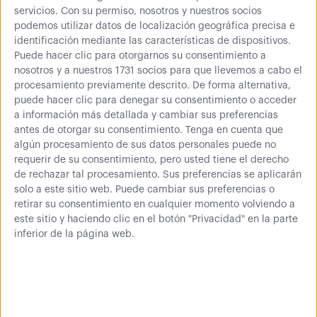
servicios.
Con su permiso, nosotros y nuestros socios
Pletina de nivelación
podemos utilizar datos de localización geográfica precisa e
estantería Picking
identificación mediante las características de dispositivos.
Para compensar las
Puede hacer clic para otorgarnos su consentimiento a
irregularidades del suelo.
nosotros y a nuestros 1731 socios para que llevemos a cabo el
procesamiento previamente descrito. De forma alternativa,
puede hacer clic para denegar su consentimiento o acceder
a información más detallada y cambiar sus preferencias
antes de otorgar su consentimiento.
Tenga en cuenta que
algún procesamiento de sus datos personales puede no
A partir de
requerir de su consentimiento, pero usted tiene el derecho
0,31 €
de rechazar tal procesamiento. Sus preferencias se aplicarán
solo a este sitio web. Puede cambiar sus preferencias o
Anclaje a Suelo|M6 x
retirar su consentimiento en cualquier momento volviendo a
60/9
este sitio y haciendo clic en el botón "Privacidad" en la parte
Para fijar los puntales al
inferior de la página web.
suelo. Estantería de picking.