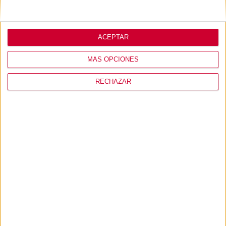
travesaños
Panel aglomerado para
estantería metálica picking*
ACEPTAR
MÁS OPCIONES
Mostrando 1 - 9 de 9
RECHAZAR
Lo que opinan de
nosotros