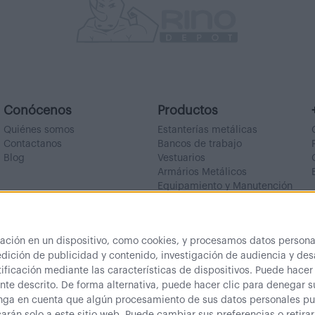
Conócenos
Productos
Quiénes somos
Estanterías metálicas
Contactanos
Bancos de trabajo
Blog
Vestuarios
Armários Metálicos
Equipamiento y Manutención
Outlet
ón en un dispositivo, como cookies, y procesamos datos personal
dición de publicidad y contenido, investigación de audiencia y desa
ificación mediante las características de dispositivos. Puede hacer
te descrito. De forma alternativa, puede hacer clic para denegar 
nga en cuenta que algún procesamiento de sus datos personales pue