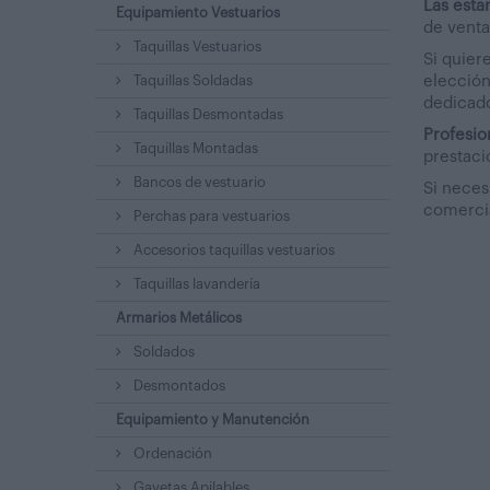
Las esta
Equipamiento Vestuarios
de venta
Taquillas Vestuarios
Si quier
elección
Taquillas Soldadas
dedicado
Taquillas Desmontadas
Profesio
Taquillas Montadas
prestaci
Bancos de vestuario
Si neces
comercia
Perchas para vestuarios
Accesorios taquillas vestuarios
Taquillas lavandería
Armarios Metálicos
Soldados
Desmontados
Equipamiento y Manutención
Ordenación
Gavetas Apilables