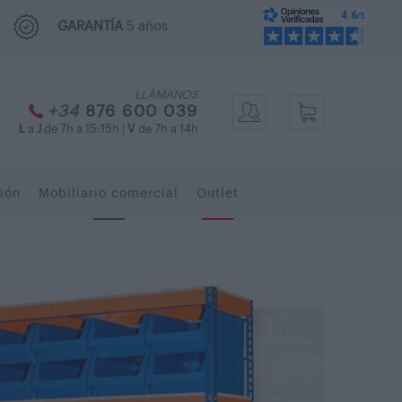
GARANTÍA
5 años
LLÁMANOS
+34
876 600 039
L
a
J
de 7h a 15:15h |
V
de 7h a 14h
ión
Mobiliario comercial
Outlet