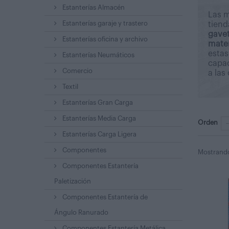
Estanterías Almacén
Las m
Estanterías garaje y trastero
tiend
gavet
Estanterías oficina y archivo
mater
estas
Estanterías Neumáticos
capac
Comercio
a las
Textil
Estanterías Gran Carga
Estanterías Media Carga
Orden
Estanterías Carga Ligera
Componentes
Mostrando 
Componentes Estantería
Paletización
Componentes Estantería de
Ángulo Ranurado
Componentes Estantería Metálica