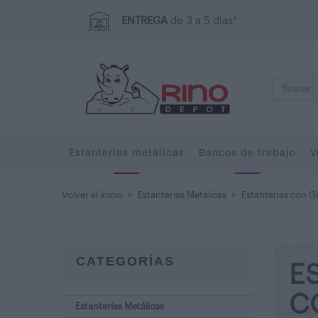
ENTREGA
de 3 a 5 días*
Estanterías metálicas
Bancos de trabajo
V
Volver al inicio
>
Estanterías Metálicas
>
Estanterías con G
CATEGORÍAS
E
C
Estanterías Metálicas