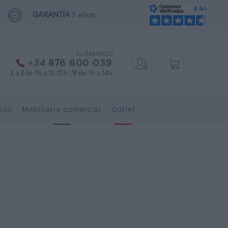
GARANTÍA
5 años
LLÁMANOS
+34
876 600 039
L
a
J
de 7h a 15:15h |
V
de 7h a 14h
ión
Mobiliario comercial
Outlet