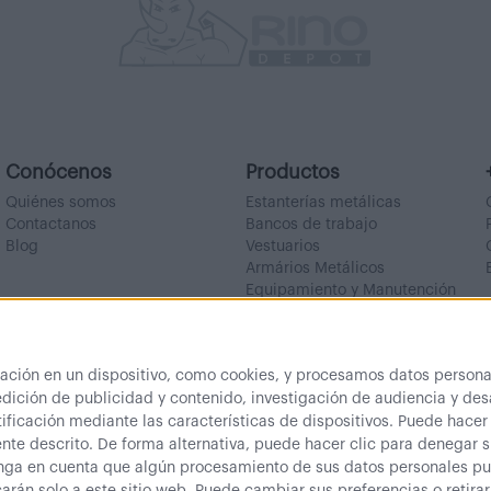
Conócenos
Productos
Quiénes somos
Estanterías metálicas
Contactanos
Bancos de trabajo
Blog
Vestuarios
Armários Metálicos
Equipamiento y Manutención
Outlet
ón en un dispositivo, como cookies, y procesamos datos personal
dición de publicidad y contenido, investigación de audiencia y desa
ificación mediante las características de dispositivos. Puede hacer
te descrito. De forma alternativa, puede hacer clic para denegar 
nga en cuenta que algún procesamiento de sus datos personales pue