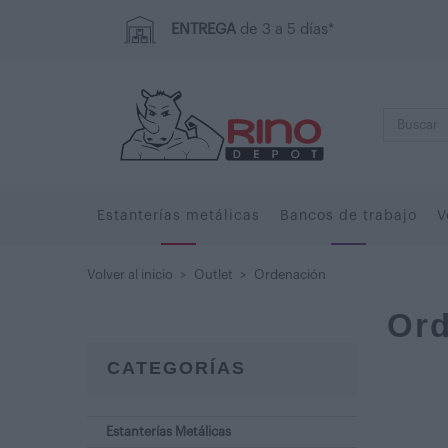
ENTREGA
de 3 a 5 días*
Estanterías metálicas
Bancos de trabajo
V
Volver al inicio
>
Outlet
>
Ordenación
Ord
CATEGORÍAS
Estanterías Metálicas