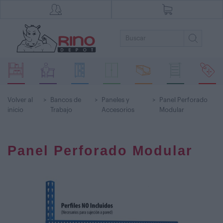
Volver al
>
Bancos de
>
Paneles y
>
Panel Perforado
inicio
Trabajo
Accesorios
Modular
Panel Perforado Modular