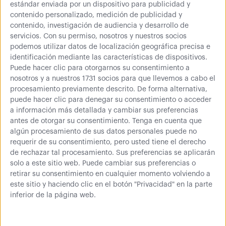
estándar enviada por un dispositivo para publicidad y
contenido personalizado, medición de publicidad y
contenido, investigación de audiencia y desarrollo de
servicios.
Con su permiso, nosotros y nuestros socios
2
podemos utilizar datos de localización geográfica precisa e
opiniones
identificación mediante las características de dispositivos.
Puede hacer clic para otorgarnos su consentimiento a
nosotros y a nuestros 1731 socios para que llevemos a cabo el
00,00
€
Comprar
procesamiento previamente descrito. De forma alternativa,
puede hacer clic para denegar su consentimiento o acceder
0 € (IVA inc.)
a información más detallada y cambiar sus preferencias
antes de otorgar su consentimiento.
Tenga en cuenta que
algún procesamiento de sus datos personales puede no
requerir de su consentimiento, pero usted tiene el derecho
2 opiniones
Más información
de rechazar tal procesamiento. Sus preferencias se aplicarán
solo a este sitio web. Puede cambiar sus preferencias o
retirar su consentimiento en cualquier momento volviendo a
Los paneles de chapa de acero perforados permiten el
este sitio y haciendo clic en el botón "Privacidad" en la parte
inferior de la página web.
almacenamiento estructurado de herramientas y
materiales de trabajo a través de diferentes soportes.