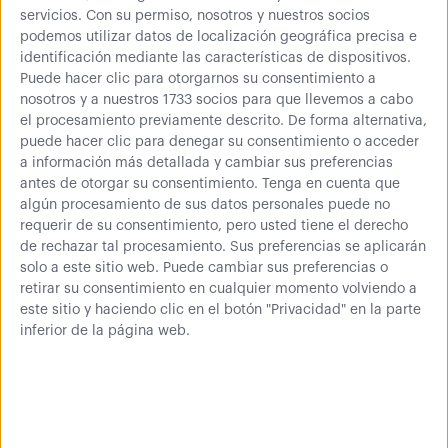
servicios.
Con su permiso, nosotros y nuestros socios
podemos utilizar datos de localización geográfica precisa e
identificación mediante las características de dispositivos.
Puede hacer clic para otorgarnos su consentimiento a
Cantidad
nosotros y a nuestros 1733 socios para que llevemos a cabo
el procesamiento previamente descrito. De forma alternativa,
puede hacer clic para denegar su consentimiento o acceder
a información más detallada y cambiar sus preferencias
1,96 €
4,90 €
Comprar
antes de otorgar su consentimiento.
Tenga en cuenta que
algún procesamiento de sus datos personales puede no
2,37 € (IVA inc.)
requerir de su consentimiento, pero usted tiene el derecho
de rechazar tal procesamiento. Sus preferencias se aplicarán
solo a este sitio web. Puede cambiar sus preferencias o
retirar su consentimiento en cualquier momento volviendo a
Más información
este sitio y haciendo clic en el botón "Privacidad" en la parte
inferior de la página web.
Poste cromado de 900mm, ideal para componer tu
estantería cromada. Los tubos de 900mm llevan pies
regulables. No necesita tornillos para su montaje.