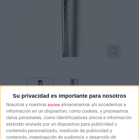
Su privacidad es importante para nosotros
socios
Nosotros y nuestros
almacenamos y/o accedemos a
información en un dispositivo, como cookies, y procesamos
datos personales, como identificadores únicos e información
H: 900 mm
-
*
El cromado presenta algunas imperfecciones.
estándar enviada por un dispositivo para publicidad y
contenido personalizado, medición de publicidad y
contenido, investigación de audiencia y desarrollo de