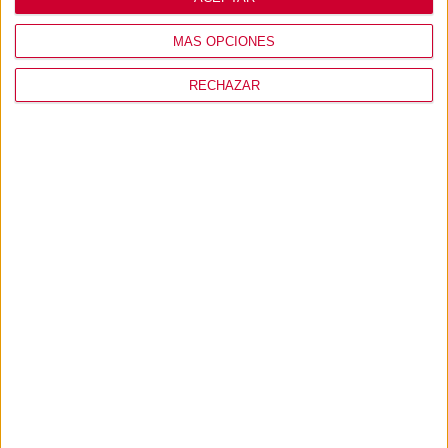
MÁS OPCIONES
RECHAZAR
MI USUARIO
CONÓCENOS
PRODUCTOS
+ INFO