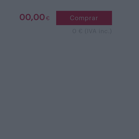
00,00
Comprar
€
0 € (IVA inc.)