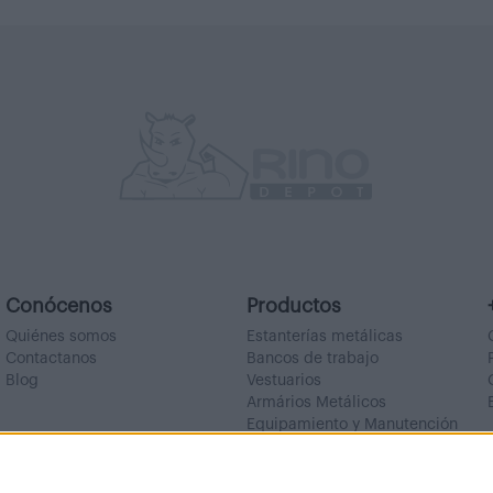
Conócenos
Productos
Quiénes somos
Estanterías metálicas
Contactanos
Bancos de trabajo
Blog
Vestuarios
Armários Metálicos
Equipamiento y Manutención
Outlet