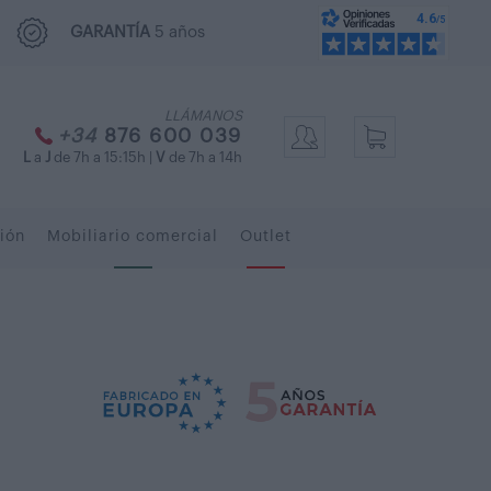
GARANTÍA
5 años
LLÁMANOS
+34
876 600 039
L
a
J
de 7h a 15:15h |
V
de 7h a 14h
ión
Mobiliario comercial
Outlet