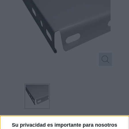
Mostrar todas las imágenes
Su privacidad es importante para nosotros
Para estantería J200