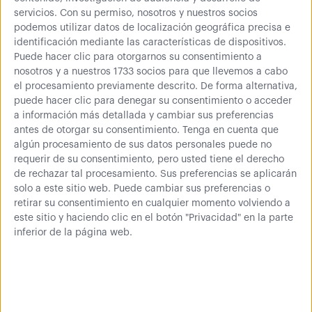
ranurado.
servicios.
Con su permiso, nosotros y nuestros socios
podemos utilizar datos de localización geográfica precisa e
identificación mediante las características de dispositivos.
Puede hacer clic para otorgarnos su consentimiento a
nosotros y a nuestros 1733 socios para que llevemos a cabo
el procesamiento previamente descrito. De forma alternativa,
puede hacer clic para denegar su consentimiento o acceder
a información más detallada y cambiar sus preferencias
antes de otorgar su consentimiento.
Tenga en cuenta que
00,00
€
Comprar
algún procesamiento de sus datos personales puede no
requerir de su consentimiento, pero usted tiene el derecho
0 € (IVA inc.)
de rechazar tal procesamiento. Sus preferencias se aplicarán
solo a este sitio web. Puede cambiar sus preferencias o
retirar su consentimiento en cualquier momento volviendo a
este sitio y haciendo clic en el botón "Privacidad" en la parte
Más información
inferior de la página web.
Fabricada en acero de 0,7 mm de espesor.
Acabado en pintura epoxi poliéster gris RAL 7046 de
gran resistencia.