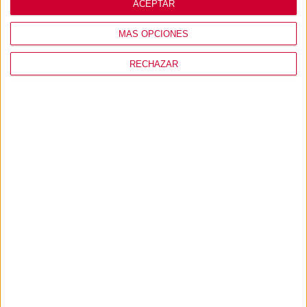
ACEPTAR
MÁS OPCIONES
RECHAZAR
MI USUARIO
CONÓCENOS
PRODUCTOS
+ INFO