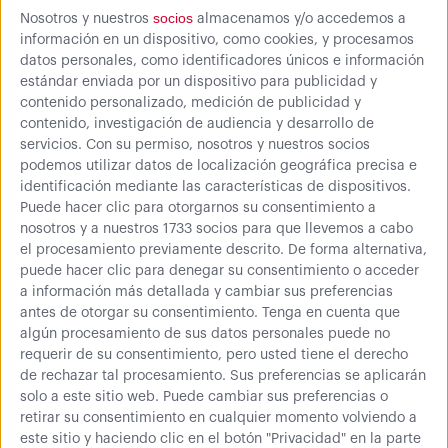
socios
Nosotros y nuestros
almacenamos y/o accedemos a
H: 129 mm | L: 219 mm - 10 unidades
información en un dispositivo, como cookies, y procesamos
datos personales, como identificadores únicos e información
Fecha de Entrega:
Consúltenos
.
estándar enviada por un dispositivo para publicidad y
contenido personalizado, medición de publicidad y
contenido, investigación de audiencia y desarrollo de
servicios.
Con su permiso, nosotros y nuestros socios
podemos utilizar datos de localización geográfica precisa e
identificación mediante las características de dispositivos.
Puede hacer clic para otorgarnos su consentimiento a
Cantidad
nosotros y a nuestros 1733 socios para que llevemos a cabo
el procesamiento previamente descrito. De forma alternativa,
puede hacer clic para denegar su consentimiento o acceder
a información más detallada y cambiar sus preferencias
5,96 €
antes de otorgar su consentimiento.
Tenga en cuenta que
9,17 €
Comprar
algún procesamiento de sus datos personales puede no
requerir de su consentimiento, pero usted tiene el derecho
7,21 € (IVA inc.)
de rechazar tal procesamiento. Sus preferencias se aplicarán
solo a este sitio web. Puede cambiar sus preferencias o
retirar su consentimiento en cualquier momento volviendo a
este sitio y haciendo clic en el botón "Privacidad" en la parte
Más información