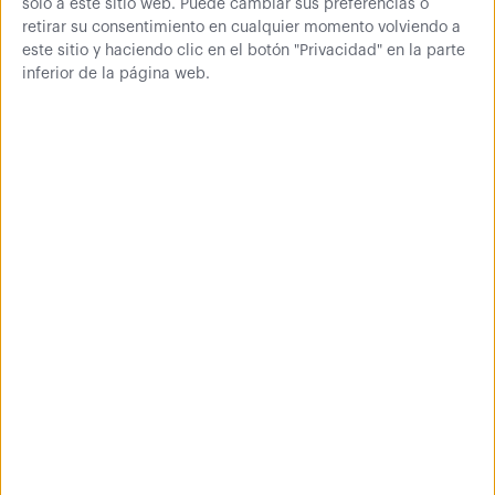
Con llave
Magnética
solo a este sitio web. Puede cambiar sus preferencias o
retirar su consentimiento en cualquier momento volviendo a
este sitio y haciendo clic en el botón "Privacidad" en la parte
inferior de la página web.
00,00
€
Comprar
0 € (IVA inc.)
2 opiniones
Más información
características:
Fabricado en acero de 0,7 mm de espesor.
Construcción robusta, puertas con refuerzo
longitudinal.
Pintura texturada poliéster, cuerpo RAL 7035 gris y
puerta RAL 7036 gris.
Cerradura de cilindro (2 llaves suministradas) o