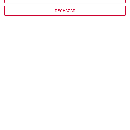
RECHAZAR
MI USUARIO
CONÓCENOS