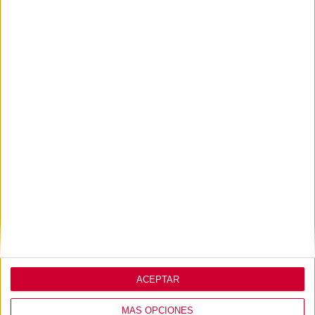
magnética.
Cantos redondeados.
Balda de acero ajustables en altura (4 estantes para
1800 mm H | 1 estante para 900 mm H).
Amplia variedad de combinaciones posibles y
configuración personalizada.
Lo que opinan de
nosotros
ACEPTAR
MÁS OPCIONES