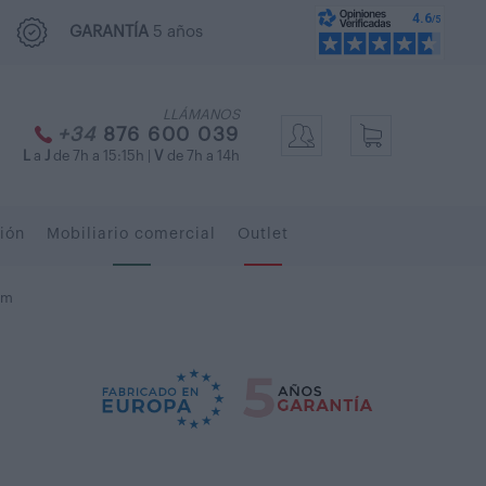
GARANTÍA
5 años
LLÁMANOS
+34
876 600 039
L
a
J
de 7h a 15:15h |
V
de 7h a 14h
ión
Mobiliario comercial
Outlet
mm