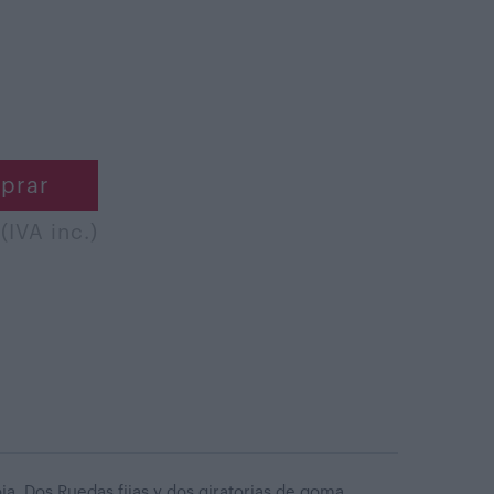
prar
(IVA inc.)
a. Dos Ruedas fijas y dos giratorias de goma