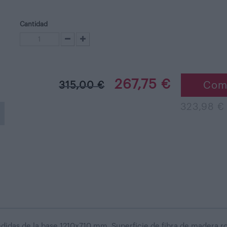
Cantidad
267,75 €
315,00 €
Com
323,98 € 
idas de la base 1210x710 mm. Superficie de fibra de madera roj