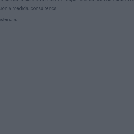
ción a medida, consúltenos.
istencia.
0