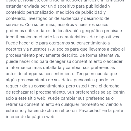
datos personales, como identificadores únicos e información
estándar enviada por un dispositivo para publicidad y
Cantidad
contenido personalizado, medición de publicidad y
contenido, investigación de audiencia y desarrollo de
servicios.
Con su permiso, nosotros y nuestros socios
podemos utilizar datos de localización geográfica precisa e
182,75 €
215,00 €
identificación mediante las características de dispositivos.
Puede hacer clic para otorgarnos su consentimiento a
Comprar
nosotros y a nuestros 1731 socios para que llevemos a cabo el
procesamiento previamente descrito. De forma alternativa,
221,13 € (IVA inc.)
puede hacer clic para denegar su consentimiento o acceder
a información más detallada y cambiar sus preferencias
antes de otorgar su consentimiento.
Tenga en cuenta que
algún procesamiento de sus datos personales puede no
Más información
requerir de su consentimiento, pero usted tiene el derecho
de rechazar tal procesamiento. Sus preferencias se aplicarán
solo a este sitio web. Puede cambiar sus preferencias o
retirar su consentimiento en cualquier momento volviendo a
Plataforma rodante con medidas de 910x610 muy útil para
este sitio y haciendo clic en el botón "Privacidad" en la parte
el transporte de todo tipo de cargas de hasta 600Kg.
inferior de la página web.
Fabricada en acero con 4 ruedas giratorias de goma