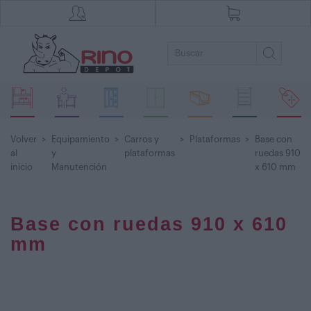
Volver
>
Equipamiento
>
Carros y
>
Plataformas
>
Base con
al
y
plataformas
ruedas 910
inicio
Manutención
x 610 mm
Base con ruedas 910 x 610
mm