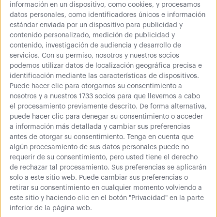
información en un dispositivo, como cookies, y procesamos
datos personales, como identificadores únicos e información
estándar enviada por un dispositivo para publicidad y
Cantidad
contenido personalizado, medición de publicidad y
contenido, investigación de audiencia y desarrollo de
servicios.
Con su permiso, nosotros y nuestros socios
podemos utilizar datos de localización geográfica precisa e
284,75 €
335,00 €
identificación mediante las características de dispositivos.
Puede hacer clic para otorgarnos su consentimiento a
Comprar
nosotros y a nuestros 1733 socios para que llevemos a cabo
el procesamiento previamente descrito. De forma alternativa,
344,55 € (IVA inc.)
puede hacer clic para denegar su consentimiento o acceder
a información más detallada y cambiar sus preferencias
antes de otorgar su consentimiento.
Tenga en cuenta que
algún procesamiento de sus datos personales puede no
Más información
requerir de su consentimiento, pero usted tiene el derecho
de rechazar tal procesamiento. Sus preferencias se aplicarán
solo a este sitio web. Puede cambiar sus preferencias o
Carro para el transporte y almacenaje de productos con
retirar su consentimiento en cualquier momento volviendo a
este sitio y haciendo clic en el botón "Privacidad" en la parte
laterales desmontables con malla de luz 50x50mm y una
inferior de la página web.
altura por barandilla de 550mm. Medidas de la base de