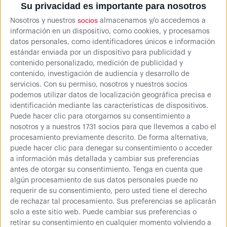
Su privacidad es importante para nosotros
socios
Nosotros y nuestros
almacenamos y/o accedemos a
información en un dispositivo, como cookies, y procesamos
datos personales, como identificadores únicos e información
estándar enviada por un dispositivo para publicidad y
66,10 €
contenido personalizado, medición de publicidad y
120,18 €
contenido, investigación de audiencia y desarrollo de
servicios.
Con su permiso, nosotros y nuestros socios
Comprar
podemos utilizar datos de localización geográfica precisa e
identificación mediante las características de dispositivos.
79,98 € (IVA inc.)
Puede hacer clic para otorgarnos su consentimiento a
nosotros y a nuestros 1731 socios para que llevemos a cabo el
procesamiento previamente descrito. De forma alternativa,
puede hacer clic para denegar su consentimiento o acceder
Más información
a información más detallada y cambiar sus preferencias
antes de otorgar su consentimiento.
Tenga en cuenta que
algún procesamiento de sus datos personales puede no
Estantería Metálica muy
fácil de montar
, perfecta para
requerir de su consentimiento, pero usted tiene el derecho
almacenaje de cargas ligeras,
hasta 200 kg por balda
.
de rechazar tal procesamiento. Sus preferencias se aplicarán
solo a este sitio web. Puede cambiar sus preferencias o
Perfecta para garajes y trasteros.
retirar su consentimiento en cualquier momento volviendo a