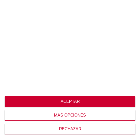
primer nivel sea <200 mm con una distancia de 500 mm
entre niveles.
Lo que opinan de
nosotros
ACEPTAR
MÁS OPCIONES
RECHAZAR