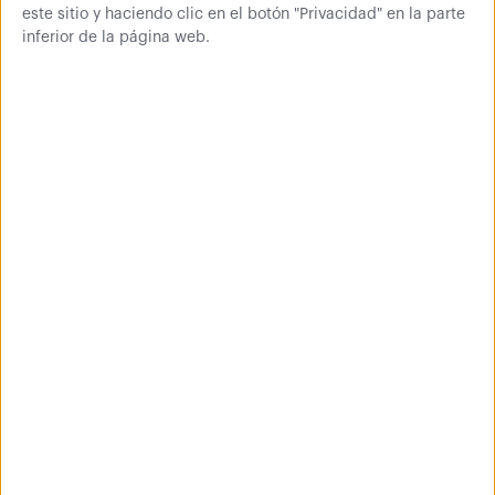
Montaje rápido y sencillo, sin tornillos.
este sitio y haciendo clic en el botón "Privacidad" en la parte
inferior de la página web.
Hasta 180 kg por balda.
Acero de chapa laminada de 1.5 mm de espesor.
Acabado en pintura Epoxi-poliéster de gran
resistencia.
Niveles regulables en altura cada 37 mm.
Contenido del kit J200:
8 Perfiles perforados de color azul o gris de 900 mm
de alto.
4 Pies protectores de plástico blanco para colocar en
la base de los perfiles.
10 L
argueros en color azul de 900 mm para el ancho.
6
Largueros en color azul de 400 mm para el fondo.
5 Baldas metálicas blancas
de 0,7 mm de espesor.
¡Importante!
La carga admisible de la estantería es de
1250kg siempre y cuando la distancia entre el suelo y el