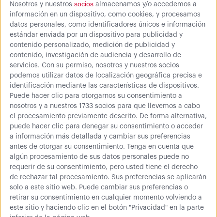
socios
Nosotros y nuestros
almacenamos y/o accedemos a
Configura tu producto
información en un dispositivo, como cookies, y procesamos
datos personales, como identificadores únicos e información
estándar enviada por un dispositivo para publicidad y
contenido personalizado, medición de publicidad y
contenido, investigación de audiencia y desarrollo de
servicios.
Con su permiso, nosotros y nuestros socios
Fondo
podemos utilizar datos de localización geográfica precisa e
identificación mediante las características de dispositivos.
300 mm
450 mm
600 mm
750 mm
900 mm
Puede hacer clic para otorgarnos su consentimiento a
nosotros y a nuestros 1733 socios para que llevemos a cabo
1000 mm
el procesamiento previamente descrito. De forma alternativa,
puede hacer clic para denegar su consentimiento o acceder
a información más detallada y cambiar sus preferencias
00,00
antes de otorgar su consentimiento.
Tenga en cuenta que
€
Comprar
algún procesamiento de sus datos personales puede no
requerir de su consentimiento, pero usted tiene el derecho
0 € (IVA inc.)
de rechazar tal procesamiento. Sus preferencias se aplicarán
solo a este sitio web. Puede cambiar sus preferencias o
retirar su consentimiento en cualquier momento volviendo a
este sitio y haciendo clic en el botón "Privacidad" en la parte
Más información