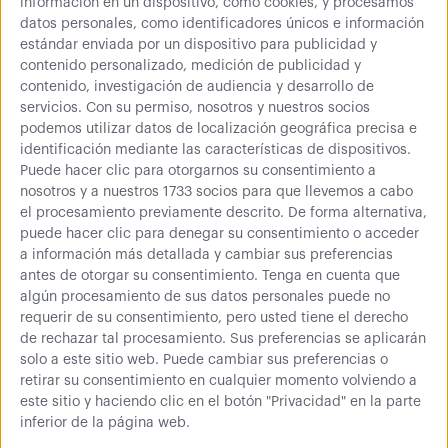
información en un dispositivo, como cookies, y procesamos
datos personales, como identificadores únicos e información
Cantidad
estándar enviada por un dispositivo para publicidad y
contenido personalizado, medición de publicidad y
contenido, investigación de audiencia y desarrollo de
servicios.
Con su permiso, nosotros y nuestros socios
130,50 €
145,00 €
podemos utilizar datos de localización geográfica precisa e
identificación mediante las características de dispositivos.
Comprar
Puede hacer clic para otorgarnos su consentimiento a
nosotros y a nuestros 1733 socios para que llevemos a cabo
157,91 € (IVA inc.)
el procesamiento previamente descrito. De forma alternativa,
puede hacer clic para denegar su consentimiento o acceder
a información más detallada y cambiar sus preferencias
antes de otorgar su consentimiento.
Tenga en cuenta que
Más información
algún procesamiento de sus datos personales puede no
requerir de su consentimiento, pero usted tiene el derecho
de rechazar tal procesamiento. Sus preferencias se aplicarán
solo a este sitio web. Puede cambiar sus preferencias o
Carro para almacén de diseño compacto y fácil de manejo.
retirar su consentimiento en cualquier momento volviendo a
Sus dos agarres plástico proporcionan una mejor sujeción.
este sitio y haciendo clic en el botón "Privacidad" en la parte
Perfecto para el transporte de cargas pesadas, cajas y
inferior de la página web.